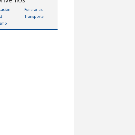
cación
Funerarias
ud
Transporte
ismo