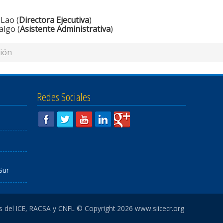
 Lao (
Directora Ejecutiva
)
algo (
Asistente Administrativa
)
ión
Redes Sociales
Sur
es del ICE, RACSA y CNFL © Copyright 2026 www.siicecr.org