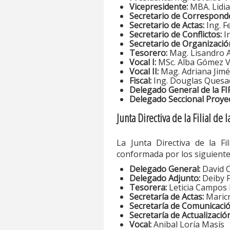
Vicepresidente:
MBA. Lidia
Secretario de Corresponde
Secretario de Actas:
Ing. F
Secretario de Conflictos:
I
Secretario de Organizació
Tesorero:
Mag. Lisandro 
Vocal I:
MSc. Alba Gómez V
Vocal II:
Mag. Adriana Jim
Fiscal:
Ing. Douglas Quesa
Delegado General de la F
Delegado Seccional Proyec
Junta Directiva de la Filial de 
La Junta Directiva de la Fi
conformada por los siguient
Delegado General:
David C
Delegado Adjunto:
Deiby F
Tesorera:
Leticia Campos 
Secretaría de Actas:
Maricr
Secretaría de Comunicació
Secretaría de Actualizació
Vocal:
Anibal Loría Masís