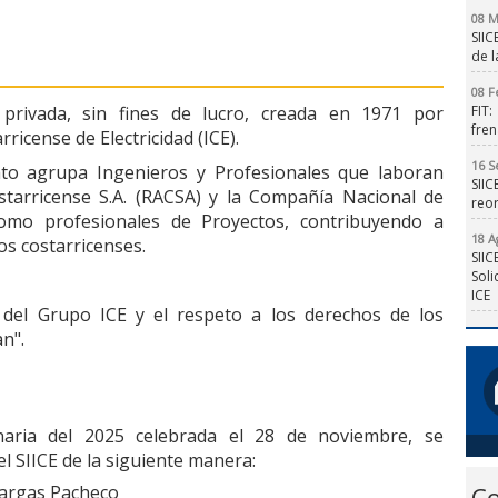
08 M
SIIC
de l
08 F
privada, sin fines de lucro, creada en 1971 por
FIT
fren
rricense de Electricidad (ICE).
16 S
ato agrupa Ingenieros y Profesionales que laboran
SI
ostarricense S.A. (RACSA) y la Compañía Nacional de
reor
omo profesionales de Proyectos, contribuyendo a
18 A
los costarricenses.
SII
Soli
ICE
del Grupo ICE y el respeto a los derechos de los
n".
aria del 2025 celebrada el 28 de noviembre, se
el SIICE de la siguiente manera:
Vargas Pacheco
Co