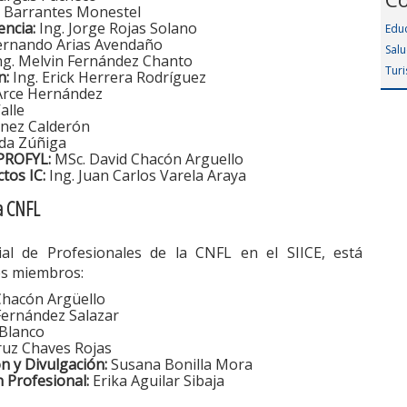
 Barrantes Monestel
ncia:
Ing. Jorge Rojas Solano
Edu
ernando Arias Avendaño
Sal
ng. Melvin Fernández Chanto
Tur
n:
Ing. Erick Herrera Rodríguez
Arce Hernández
alle
énez Calderón
da Zúñiga
IPROFYL:
MSc. David Chacón Arguello
tos IC:
Ing. Juan Carlos Varela Araya
la CNFL
lial de Profesionales de la CNFL en el SIICE, está
es miembros:
hacón Argüello
ernández Salazar
Blanco
uz Chaves Rojas
n y Divulgación:
Susana Bonilla Mora
n Profesional:
Erika Aguilar Sibaja